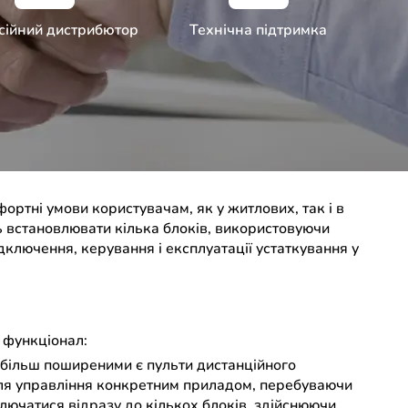
ійний дистрибютор
Технічна підтримка
ртні умови користувачам, як у житлових, так і в
ь встановлювати кілька блоків, використовуючи
дключення, керування і експлуатації устаткування у
 функціонал:
айбільш поширеними є пульти дистанційного
 для управління конкретним приладом, перебуваючи
лючатися відразу до кількох блоків, здійснюючи