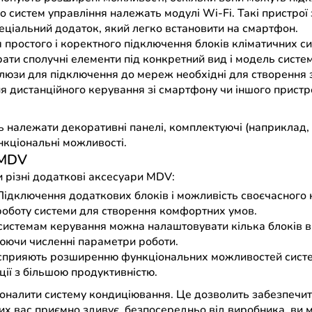
до систем управління належать модулі Wi-Fi. Такі пристрої
ціальний додаток, який легко встановити на смартфон.
 простого і коректного підключення блоків кліматичних си
рати сполучні елементи під конкретний вид і модель систе
шлюзи для підключення до мереж необхідні для створення 
ня дистанційного керування зі смартфону чи іншого пристр
ь належати декоративні панелі, комплектуючі (наприклад, 
нкціональні можливості.
 MDV
и різні додаткові аксесуари MDV:
Підключення додаткових блоків і можливість своєчасного
оботу системи для створення комфортних умов.
м системам керування можна налаштовувати кілька блоків 
юючи численні параметри роботи.
сприяють розширенню функціональних можливостей систе
ції з більшою продуктивністю.
оналити систему кондиціювання. Це дозволить забезпечити
их вас приємно здивує, безпосередньо від виробника, ви 