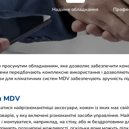
Надійне обладнання
Профес
 просунутим обладнанням, яке дозволяє забезпечити комфо
стеми передбачають комплексне використання і дозволяют
ри для кліматичних систем MDV забезпечують зручність пі
ем MDV
ися найрізноманітніші аксесуари, кожен із яких має свій
варів, у яку включені різноманітні засоби управління. Н
и і монтуватися, наприклад, на стіну, або ж бездротовими
опонують розширені можливості, оскільки вони можуть підк