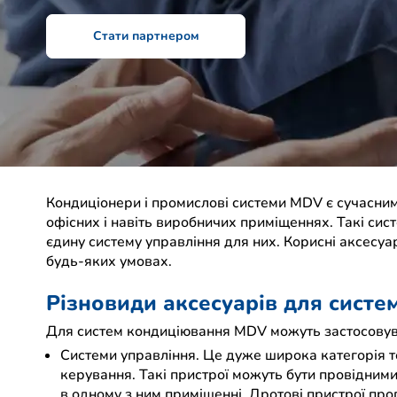
Стати партнером
Кондиціонери і промислові системи MDV є сучасним
офісних і навіть виробничих приміщеннях. Такі си
єдину систему управління для них. Корисні аксесуа
будь-яких умовах.
Різновиди аксесуарів для сист
Для систем кондиціювання MDV можуть застосовуват
Системи управління. Це дуже широка категорія то
керування. Такі пристрої можуть бути провідним
в одному з ним приміщенні. Дротові пристрої пр