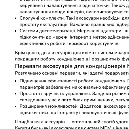
керування і налаштування з однієї точки. Також 
налаштування кондиціонерів, використовуючи спе
Сполучні комплекти. Такі аксесуари необхідні для
простоту експлуатації. Важливо правильно підби
Системи диспетчеризації. Мережеві адаптери і 
підключити до мережі Інтернет з метою здійснен
ефективність роботи і комфорт користувачів.
Крім цього, до аксесуарів для клімат-систем можут
покращити роботу кондиціонерів і розширити їх фу
Переваги аксесуарів для кондиціонерів
Розглянемо основні переваги, які здатні подаруват
Підвищення ефективності роботи кондиціонера. 
параметрів забезпечує максимально ефективну р
Простота і зручність управління. Завдяки різни
середовище у всіх потрібних приміщеннях, регул
Розширення можливостей. Додаткові аксесуари 
підключатися до Інтернету і виконувати інші функ
Придбання аксесуарів — оптимальний спосіб удоск
Купити будь-які аксесуари для систем MDV, ціна як