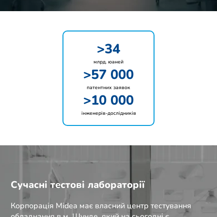
>34
млрд. юаней
>57 000
патентних заявок
>10 000
інженерів-дослідників
Сучасні тестові лабораторії
Корпорація Midea має власний центр тестування
обладнання в м. Шунде, який на сьогодні є