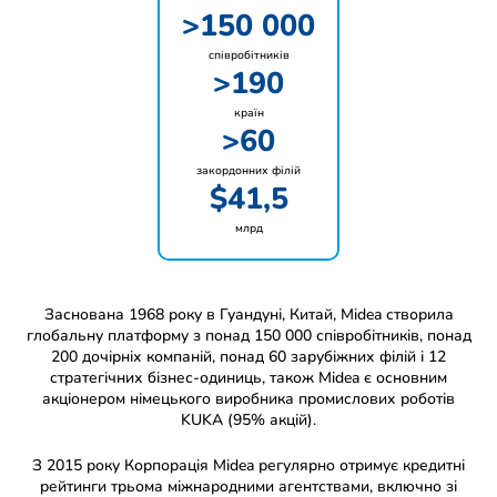
>150 000
співробітників
>190
країн
>60
закордонних філій
$41,5
млрд
Заснована 1968 року в Гуандуні, Китай, Midea створила
глобальну платформу з понад 150 000 співробітників, понад
200 дочірніх компаній, понад 60 зарубіжних філій і 12
стратегічних бізнес-одиниць, також Midea є основним
акціонером німецького виробника промислових роботів
KUKA (95% акцій).
З 2015 року Корпорація Midea регулярно отримує кредитні
рейтинги трьома міжнародними агентствами, включно зі