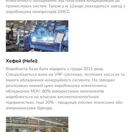
кліматичного обладнання: від побутових кондиціонерів до
промислових систем. Також у м. Шунде знаходиться завод з
виробництва компресорів GMCC.
Хефей (Hefei)
Виробнича база була відкрита у грудні 2011 року.
Спеціалізується вона на VRF-системах, теплових насосах та
іншого обладнання комерційного сегмента. На заводах
реалізован повний цикл виробництва кліматичного
обладнання MDV: 80% використаних компонентів
виробляється на власних високотехнологічних
підприємствах. Інші 20% - продукція якісних японських або
американських брендів.