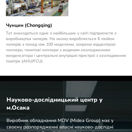
Чунцин (Chongqing)
Тут знаходиться одне з найбільших у світі підприємств з
виробництва чилерів. На ньому виробляється 6 лінійок
чилерів з понад ніж 100 моделями, зокрема відцентрові
чиллери, гвинтові чиллери з водяним охолодженням
конденсатора і центральні внутрішні пристрої з охолодження
повітря (AHU/FCU).
Науково-дослідницький центр у
м.Осака
Виробник обладнання MDV (Midea Group) має у
своєму розпорядженні власні науково-дослідні