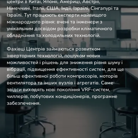
центри в Китаї, Японії, Америці, Австрії,
Німеччині, Італії, США, Індії, Ізраїлі, Сінгапурі та
Ізраїлі. Тут працюють експерти найвищого
міжнародного рівня: вчені та інженери з
унікальним досвідом розробки кліматичного
обладнання та холодильних технологій.
Фахівці Центрів займаються розвитком
інверторних технологій, пошуком нових
можливостей і рішень для зниження рівня шуму і
вібрації, підвищення ефективності систем, для ще
більш ефективної роботи компресорів, моторів
вентилятора та інших вузлів і агрегатів. Саме
звідси виходять нові покоління VRF-систем,
чиллерів, побутових кондиціонерів, програмне
забезпечення.