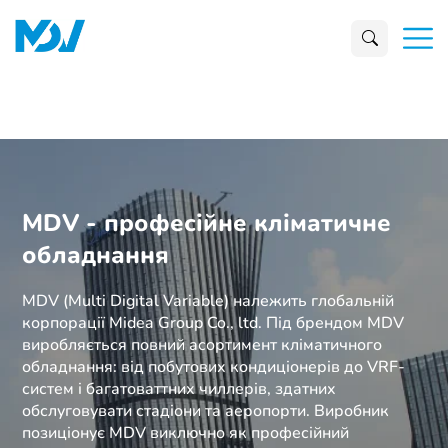
MDV - професійне кліматичне
обладнання
MDV (Multi Digital Variable) належить глобальній
корпорації Midea Group Co., ltd. Під брендом MDV
виробляється повний асортимент кліматичного
обладнання: від побутових кондиціонерів до VRF-
систем і багатоваттних чиллерів, здатних
обслуговувати стадіони та аеропорти. Виробник
позиціонує MDV виключно як професійний